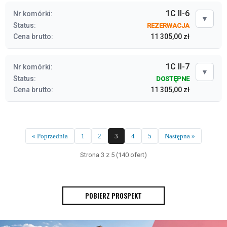
1C II-6
Nr komórki:
▼
Status:
REZERWACJA
Cena brutto:
11 305,00 zł
1C II-7
Nr komórki:
▼
Status:
DOSTĘPNE
Cena brutto:
11 305,00 zł
« Poprzednia
1
2
3
4
5
Następna »
Strona 3 z 5 (140 ofert)
POBIERZ PROSPEKT