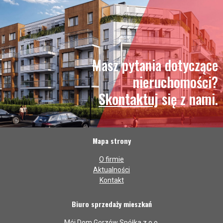
Masz pytania dotyczące
nieruchomości?
Skontaktuj
się z nami.
Mapa strony
O firmie
Aktualności
Kontakt
Biuro sprzedaży mieszkań
Mój Dom Gorzów Spółka z o.o.