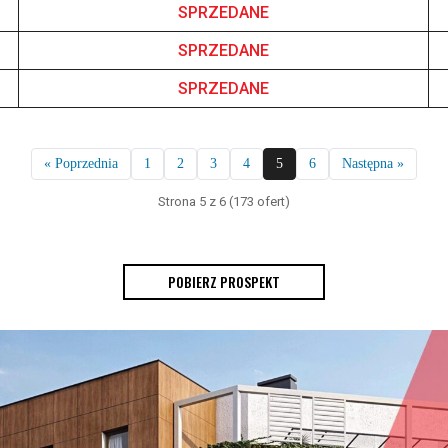
SPRZEDANE
SPRZEDANE
SPRZEDANE
« Poprzednia
1
2
3
4
5
6
Następna »
Strona 5 z 6 (173 ofert)
POBIERZ PROSPEKT