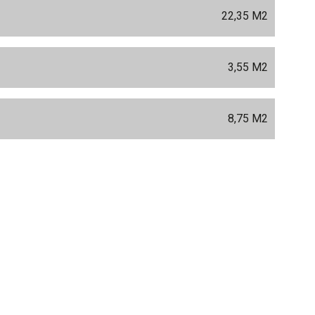
M
22,35 M
2
3,55 M
2
8,75 M
2