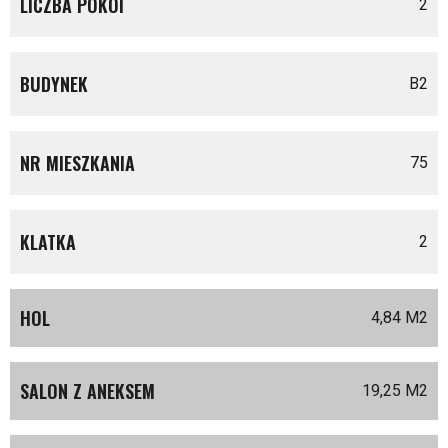
LICZBA POKOI
2
BUDYNEK
B2
NR MIESZKANIA
75
KLATKA
2
HOL
4,84 M
2
SALON Z ANEKSEM
19,25 M
2