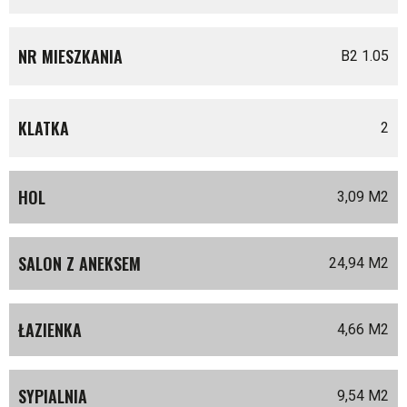
NR MIESZKANIA
B2 1.05
KLATKA
2
HOL
3,09 M
2
SALON Z ANEKSEM
24,94 M
2
ŁAZIENKA
4,66 M
2
SYPIALNIA
9,54 M
2