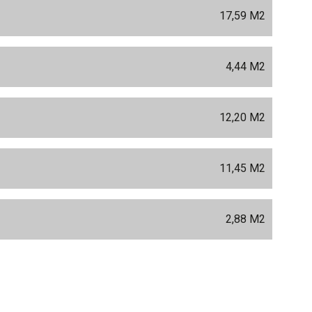
M
17,59 M
2
4,44 M
2
12,20 M
2
11,45 M
2
2,88 M
2