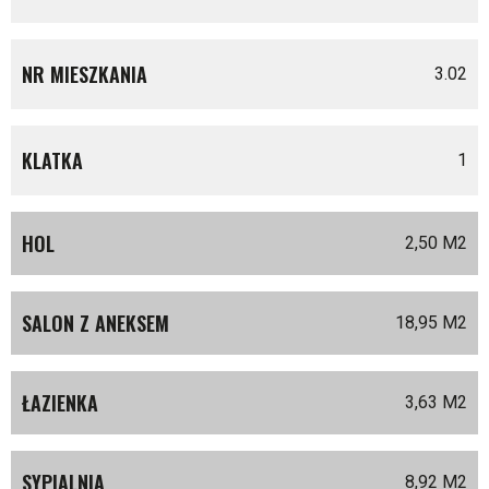
NR MIESZKANIA
3.02
KLATKA
1
HOL
2,50 M
2
SALON Z ANEKSEM
18,95 M
2
ŁAZIENKA
3,63 M
2
SYPIALNIA
8,92 M
2