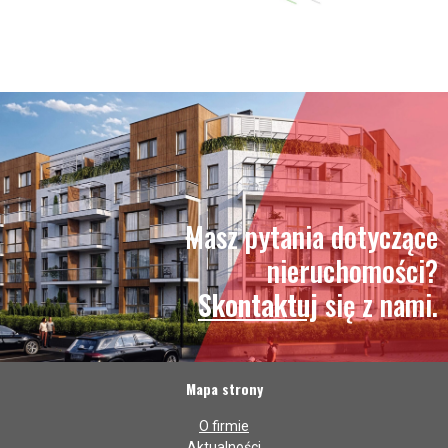
Masz pytania dotyczące
nieruchomości?
Skontaktuj
się z nami.
Mapa strony
O firmie
Aktualności