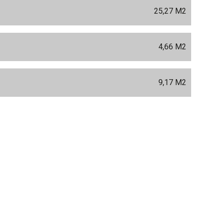
M
25,27 M
2
4,66 M
2
9,17 M
2