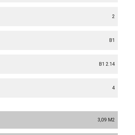
2
B1
B1 2.14
4
3,09 M
2