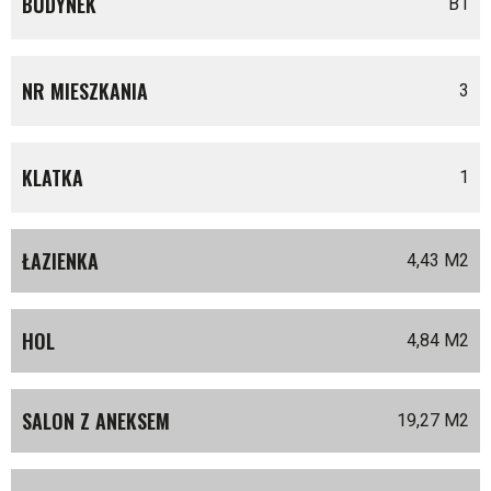
BUDYNEK
B1
NR MIESZKANIA
3
KLATKA
1
ŁAZIENKA
4,43 M
2
HOL
4,84 M
2
SALON Z ANEKSEM
19,27 M
2